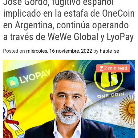
José Gordo, fugitivo español
e
implicado en la estafa de OneCoin
en Argentina, continúa operando
a través de WeWe Global y LyoPay
Posted on
miércoles, 16 noviembre, 2022
by
hable_se
2 min read