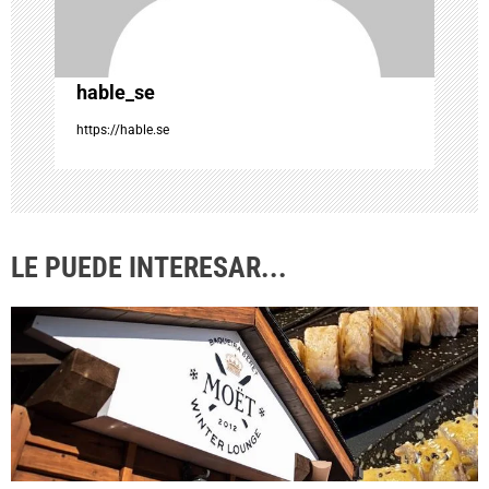
e
n
hable_se
t
https://hable.se
r
a
LE PUEDE INTERESAR...
d
a
s