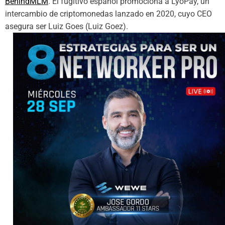
BehindMLM
. El fugitivo español promociona a LyoPay, un
intercambio de criptomonedas lanzado en 2020, cuyo CEO
asegura ser Luiz Goes (Luiz Goez).