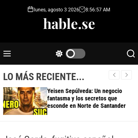
S
lunes, agosto 3 2026
8
:
56
:
58
AM
k
hable.se
i
p
t
o
c
M
S
S
o
e
w
e
n
n
i
a
t
LO MÁS RECIENTE...
u
t
r
e
c
c
h
h
n
Yeisen Sepúlveda: Un negocio
c
t
fantasma y los secretos que
o
esconde en Norte de Santander
l
o
r
m
o
d