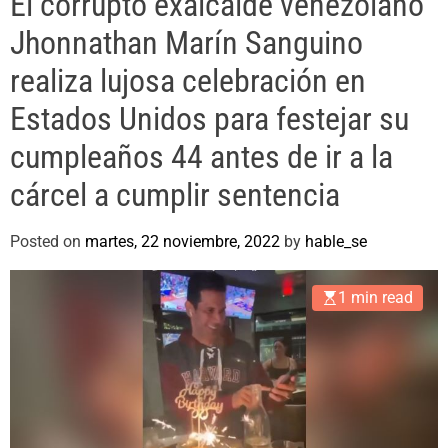
El corrupto exalcalde venezolano
e
Jhonnathan Marín Sanguino
realiza lujosa celebración en
Estados Unidos para festejar su
cumpleaños 44 antes de ir a la
cárcel a cumplir sentencia
Posted on
martes, 22 noviembre, 2022
by
hable_se
1 min read