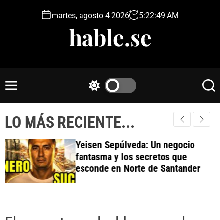
S
martes, agosto 4 2026
5
:
22
:
50
AM
k
hable.se
i
p
t
o
c
M
S
S
o
e
w
e
n
n
i
a
t
LO MÁS RECIENTE...
u
t
r
e
c
c
h
h
n
Yeisen Sepúlveda: Un negocio
c
t
fantasma y los secretos que
o
esconde en Norte de Santander
l
o
r
m
o
d