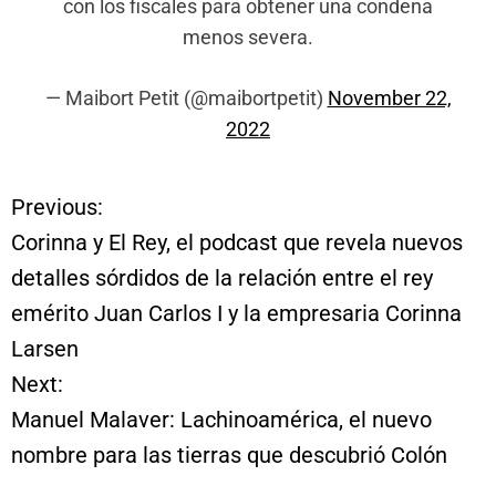
con los fiscales para obtener una condena
menos severa.
— Maibort Petit (@maibortpetit)
November 22,
2022
Previous:
N
Corinna y El Rey, el podcast que revela nuevos
a
detalles sórdidos de la relación entre el rey
emérito Juan Carlos I y la empresaria Corinna
v
Larsen
e
Next:
Manuel Malaver: Lachinoamérica, el nuevo
g
nombre para las tierras que descubrió Colón
a