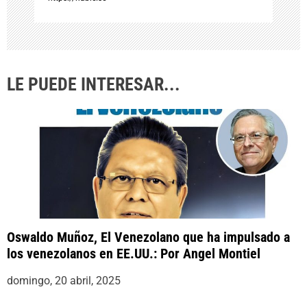
r
a
d
LE PUEDE INTERESAR...
a
s
Oswaldo Muñoz, El Venezolano que ha impulsado a
los venezolanos en EE.UU.: Por Angel Montiel
domingo, 20 abril, 2025