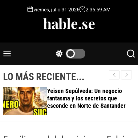
S
viernes, julio 31 2026
2
:
37
:
01
AM
k
hable.se
i
p
t
o
c
M
S
S
o
e
w
e
n
n
i
a
t
LO MÁS RECIENTE...
u
t
r
e
c
c
h
h
n
Yeisen Sepúlveda: Un negocio
c
t
fantasma y los secretos que
o
esconde en Norte de Santander
l
o
r
m
o
d