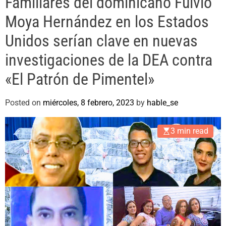
Familiares del dominicano Fulvio
e
Moya Hernández en los Estados
Unidos serían clave en nuevas
investigaciones de la DEA contra
«El Patrón de Pimentel»
Posted on
miércoles, 8 febrero, 2023
by
hable_se
3 min read