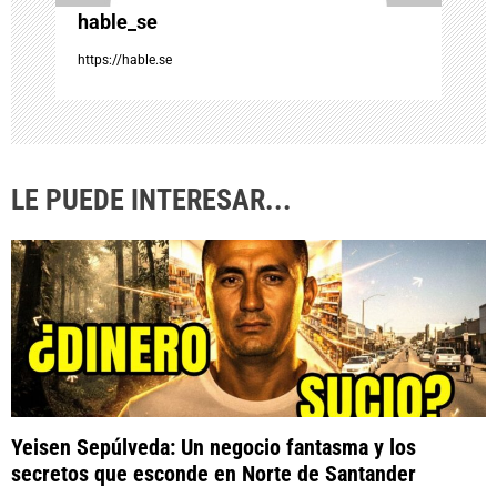
n
hable_se
t
https://hable.se
r
a
LE PUEDE INTERESAR...
d
a
s
Yeisen Sepúlveda: Un negocio fantasma y los
secretos que esconde en Norte de Santander