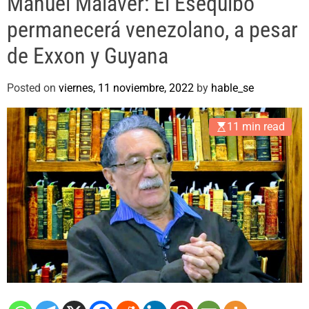
Manuel Malaver: El Esequibo
e
permanecerá venezolano, a pesar
de Exxon y Guyana
Posted on
viernes, 11 noviembre, 2022
by
hable_se
11 min read