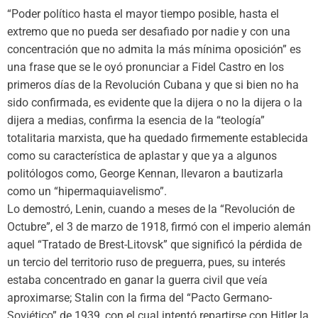
“Poder político hasta el mayor tiempo posible, hasta el
extremo que no pueda ser desafiado por nadie y con una
concentración que no admita la más mínima oposición” es
una frase que se le oyó pronunciar a Fidel Castro en los
primeros días de la Revolución Cubana y que si bien no ha
sido confirmada, es evidente que la dijera o no la dijera o la
dijera a medias, confirma la esencia de la “teología”
totalitaria marxista, que ha quedado firmemente establecida
como su característica de aplastar y que ya a algunos
politólogos como, George Kennan, llevaron a bautizarla
como un “hipermaquiavelismo”.
Lo demostró, Lenin, cuando a meses de la “Revolución de
Octubre”, el 3 de marzo de 1918, firmó con el imperio alemán
aquel “Tratado de Brest-Litovsk” que significó la pérdida de
un tercio del territorio ruso de preguerra, pues, su interés
estaba concentrado en ganar la guerra civil que veía
aproximarse; Stalin con la firma del “Pacto Germano-
Soviético” de 1939, con el cual intentó repartirse con Hitler la