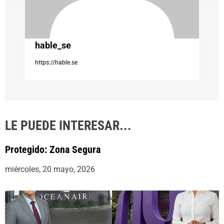
n
t
hable_se
r
https://hable.se
a
d
LE PUEDE INTERESAR...
a
Protegido: Zona Segura
s
miércoles, 20 mayo, 2026