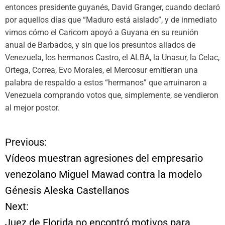
entonces presidente guyanés, David Granger, cuando declaró
por aquellos días que “Maduro está aislado”, y de inmediato
vimos cómo el Caricom apoyó a Guyana en su reunión
anual de Barbados, y sin que los presuntos aliados de
Venezuela, los hermanos Castro, el ALBA, la Unasur, la Celac,
Ortega, Correa, Evo Morales, el Mercosur emitieran una
palabra de respaldo a estos “hermanos” que arruinaron a
Venezuela comprando votos que, simplemente, se vendieron
al mejor postor.
Previous:
N
Vídeos muestran agresiones del empresario
a
venezolano Miguel Mawad contra la modelo
Génesis Aleska Castellanos
v
Next:
e
Juez de Florida no encontró motivos para