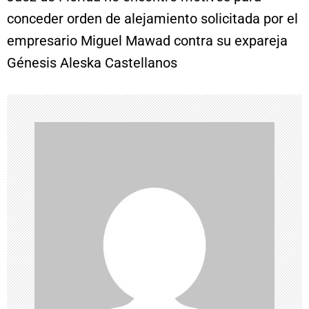
conceder orden de alejamiento solicitada por el
g
empresario Miguel Mawad contra su expareja
a
Génesis Aleska Castellanos
c
i
ó
n
d
e
e