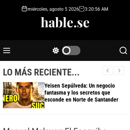
S
miércoles, agosto 5 2026
3
:
20
:
57
AM
k
hable.se
i
p
t
o
c
M
S
S
o
e
w
e
n
n
i
a
t
LO MÁS RECIENTE...
u
t
r
e
c
c
h
h
n
Yeisen Sepúlveda: Un negocio
c
t
fantasma y los secretos que
o
esconde en Norte de Santander
l
o
r
m
o
d