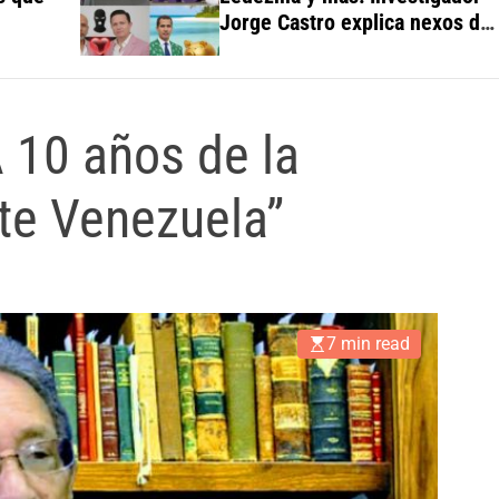
Jorge Castro explica nexos de
la “farsa multicolor”
 10 años de la
te Venezuela”
7 min read