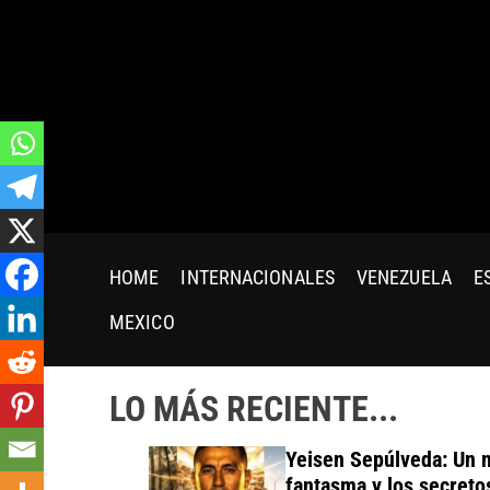
S
k
i
p
t
o
c
o
n
t
HOME
INTERNACIONALES
VENEZUELA
E
e
n
MEXICO
t
LO MÁS RECIENTE...
Yeisen Sepúlveda: Un nego
fantasma y los secretos qu